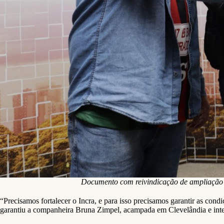
Documento com reivindicação de ampliação do
“Precisamos fortalecer o Incra, e para isso precisamos garantir as con
garantiu a companheira Bruna Zimpel, acampada em Clevelândia e inte