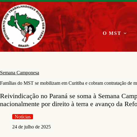
Pular
para
o
conteúdo
O MST
Semana Camponesa
Famílias do MST se mobilizam em Curitiba e cobram contratação de ma
Reivindicação no Paraná se soma à Semana Campo
nacionalmente por direito à terra e avanço da Ref
Notícias
24 de julho de 2025