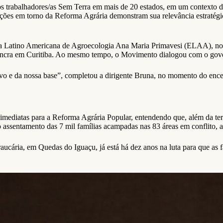
 trabalhadores/as Sem Terra em mais de 20 estados, em um contexto de
ções em torno da Reforma Agrária demonstram sua relevância estratégic
la Latino Americana de Agroecologia Ana Maria Primavesi (ELAA), no a
 Incra em Curitiba. Ao mesmo tempo, o Movimento dialogou com o gover
vo e da nossa base”, completou a dirigente Bruna, no momento do enc
diatas para a Reforma Agrária Popular, entendendo que, além da terra
 assentamento das 7 mil famílias acampadas nas 83 áreas em conflito, a
cária, em Quedas do Iguaçu, já está há dez anos na luta para que as f