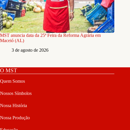
MST anuncia data da 25ª Feira da Reforma Agrária em
Maceió (AL)
3 de agosto de 2026
O MST
Quem Somos
Nossos Símbolos
Nossa História
Nossa Produção
Educação