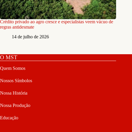
Crédito privado ao agro cresce e especialistas veem vácuo de
regras antidesmate
14 de julho de 2026
O MST
Quem Somos
Nossos Símbolos
Nossa História
Nossa Produção
Educação