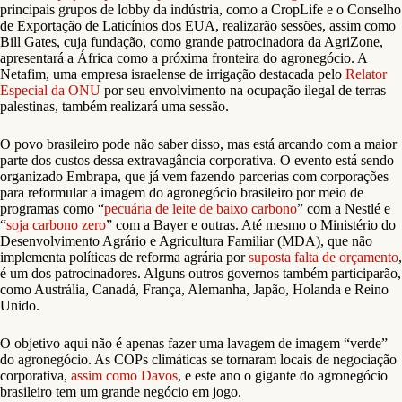
principais grupos de lobby da indústria, como a CropLife e o Conselho
de Exportação de Laticínios dos EUA, realizarão sessões, assim como
Bill Gates, cuja fundação, como grande patrocinadora da AgriZone,
apresentará a África como a próxima fronteira do agronegócio. A
Netafim, uma empresa israelense de irrigação destacada pelo
Relator
Especial da ONU
por seu envolvimento na ocupação ilegal de terras
palestinas, também realizará uma sessão.
O povo brasileiro pode não saber disso, mas está arcando com a maior
parte dos custos dessa extravagância corporativa. O evento está sendo
organizado Embrapa, que já vem fazendo parcerias com corporações
para reformular a imagem do agronegócio brasileiro por meio de
programas como “
pecuária de leite de baixo carbono
” com a Nestlé e
“
soja carbono zero
” com a Bayer e outras. Até mesmo o Ministério do
Desenvolvimento Agrário e Agricultura Familiar (MDA), que não
implementa políticas de reforma agrária por
suposta falta de orçamento
,
é um dos patrocinadores. Alguns outros governos também participarão,
como Austrália, Canadá, França, Alemanha, Japão, Holanda e Reino
Unido.
O objetivo aqui não é apenas fazer uma lavagem de imagem “verde”
do agronegócio. As COPs climáticas se tornaram locais de negociação
corporativa,
assim como Davos
, e este ano o gigante do agronegócio
brasileiro tem um grande negócio em jogo.