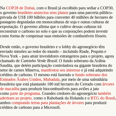
Na
COP28 de Dubai
, com o Brasil já escolhido para sediar a COP30,
o governo
brasileiro anunciou seus planos
para uma parceria público-
privada de US$ 100 bilhões para converter 40 milhões de hectares de
pastagens degradadas em monoculturas de soja e outras culturas de
exportação. O governo afirma que o cultivo dessas culturas irá
reconstruir o carbono no solo e que as corporações podem investir
como forma de compensar suas emissões de combustíveis fósseis.
Desde então, o governo brasileiro e o lobby do agronegócio têm
enviado missões ao redor do mundo – incluindo Riade, Pequim e
Nova York – para atrair investidores estrangeiros para o projeto, agora
chamado de
Caminho Verde Brasil
. O fundo soberano da Arábia
Saudita, que detém participação controladora na gigante brasileira do
setor de carnes Minerva,
manifestou seu interesse
e já está adquirindo
créditos de carbono. O mesmo está fazendo o
fundo soberano dos
Emirados Árabes Unidos, Mubadala
, por meio de uma subsidiária
brasileira que está plantando 180 mil hectares do Cerrado com
árvores
de macaúba
para produzir biocombustíveis para aviões a jato
como
parte do programa.
Grandes credores do agronegócio
também
aderiram ao projeto,
como o Rabobank da Holanda e o
BTG do Brasil
,
ambos
comprando terras para plantações de árvores
para produzir
créditos de carbono para a Microsoft.