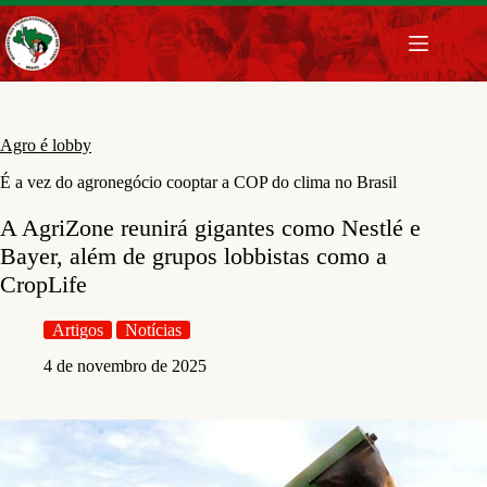
Pular
para
o
conteúdo
Agro é lobby
É a vez do agronegócio cooptar a COP do clima no Brasil
A AgriZone reunirá gigantes como Nestlé e
Bayer, além de grupos lobbistas como a
CropLife
Artigos
Notícias
4 de novembro de 2025