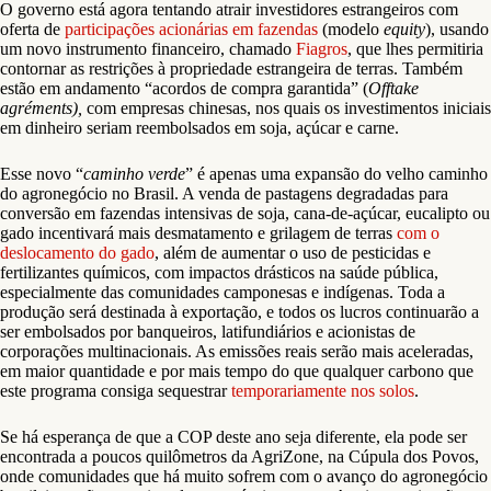
O governo está agora tentando atrair investidores estrangeiros com
oferta de
participações acionárias em fazendas
(modelo
equity
), usando
um novo instrumento financeiro, chamado
Fiagros
, que lhes permitiria
contornar as restrições à propriedade estrangeira de terras. Também
estão em andamento “acordos de compra garantida” (
Offtake
agréments),
com empresas chinesas, nos quais os investimentos iniciais
em dinheiro seriam reembolsados em soja, açúcar e carne.
Esse novo “
caminho verde
” é apenas uma expansão do velho caminho
do agronegócio no Brasil. A venda de pastagens degradadas para
conversão em fazendas intensivas de soja, cana-de-açúcar, eucalipto ou
gado incentivará mais desmatamento e grilagem de terras
com o
deslocamento do gado
, além de aumentar o uso de pesticidas e
fertilizantes químicos, com impactos drásticos na saúde pública,
especialmente das comunidades camponesas e indígenas. Toda a
produção será destinada à exportação, e todos os lucros continuarão a
ser embolsados por banqueiros, latifundiários e acionistas de
corporações multinacionais. As emissões reais serão mais aceleradas,
em maior quantidade e por mais tempo do que qualquer carbono que
este programa consiga sequestrar
temporariamente nos solos
.
Se há esperança de que a COP deste ano seja diferente, ela pode ser
encontrada a poucos quilômetros da AgriZone, na Cúpula dos Povos,
onde comunidades que há muito sofrem com o avanço do agronegócio