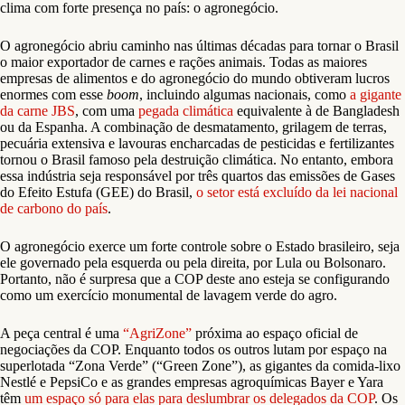
clima com forte presença no país: o agronegócio.
O agronegócio abriu caminho nas últimas décadas para tornar o Brasil
o maior exportador de carnes e rações animais. Todas as maiores
empresas de alimentos e do agronegócio do mundo obtiveram lucros
enormes com esse
boom
, incluindo algumas nacionais, como
a gigante
da carne JBS
, com uma
pegada climática
equivalente à de Bangladesh
ou da Espanha. A combinação de desmatamento, grilagem de terras,
pecuária extensiva e lavouras encharcadas de pesticidas e fertilizantes
tornou o Brasil famoso pela destruição climática. No entanto, embora
essa indústria seja responsável por três quartos das emissões de Gases
do Efeito Estufa (GEE) do Brasil,
o setor está excluído da lei nacional
de carbono do país
.
O agronegócio exerce um forte controle sobre o Estado brasileiro, seja
ele governado pela esquerda ou pela direita, por Lula ou Bolsonaro.
Portanto, não é surpresa que a COP deste ano esteja se configurando
como um exercício monumental de lavagem verde do agro.
A peça central é uma
“AgriZone”
próxima ao espaço oficial de
negociações da COP. Enquanto todos os outros lutam por espaço na
superlotada “Zona Verde” (“Green Zone”), as gigantes da comida-lixo
Nestlé e PepsiCo e as grandes empresas agroquímicas Bayer e Yara
têm
um espaço só para elas para deslumbrar os delegados da COP
. Os