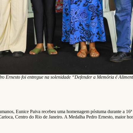
o Ernesto foi entregue na solenidade “Defender a Memória é Alimen
os Humanos, Eunice Paiva recebeu uma homenagem póstuma durante a 16ª
oca, Centro do Rio de Janeiro. A Medalha Pedro Ernesto, maior honrar