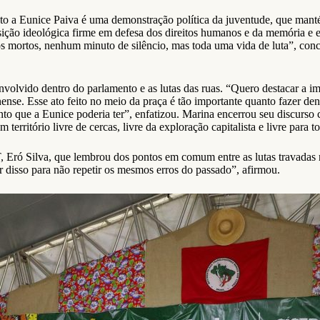
o a Eunice Paiva é uma demonstração política da juventude, que manté
ção ideológica firme em defesa dos direitos humanos e da memória e e
sos mortos, nenhum minuto de silêncio, mas toda uma vida de luta”, con
lvido dentro do parlamento e as lutas das ruas. “Quero destacar a impor
inense. Esse ato feito no meio da praça é tão importante quanto fazer 
o que a Eunice poderia ter”, enfatizou. Marina encerrou seu discurso 
rritório livre de cercas, livre da exploração capitalista e livre para 
, Eró Silva, que lembrou dos pontos em comum entre as lutas travadas
ar disso para não repetir os mesmos erros do passado”, afirmou.