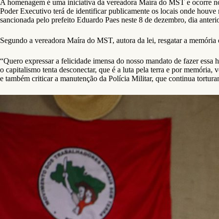
A homenagem é uma iniciativa da vereadora Maíra do MST e ocorre no c
Poder Executivo terá de identificar publicamente os locais onde houve re
sancionada pelo prefeito Eduardo Paes neste 8 de dezembro, dia anter
Segundo a vereadora Maíra do MST, autora da lei, resgatar a memória e
“Quero expressar a felicidade imensa do nosso mandato de fazer essa h
o capitalismo tenta desconectar, que é a luta pela terra e por memória,
e também criticar a manutenção da Polícia Militar, que continua tortura