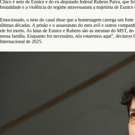
Chico é neto de Eunice e do ex-deputado federal Rubens Paiva, que foi 
brutalidade e a violência do regime atravessaram a trajetória de Eunice 
Emocionado, o neto do casal disse que a homenagem carrega um forte 
últimas décadas. A prisão e o assassinato do meu avô e outros companh
ele foi morto. As lutas de Eunice e Rubens são as mesmas do MST, do 
nossa família. Enquanto for necessário, nós estaremos aqui”, declarou
Internacional de 2025.