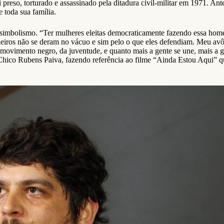
preso, torturado e assassinado pela ditadura civil-militar em 1971. An
e toda sua família.
simbolismo. “Ter mulheres eleitas democraticamente fazendo essa hom
eiros não se deram no vácuo e sim pelo o que eles defendiam. Meu avô 
movimento negro, da juventude, e quanto mais a gente se une, mais a g
 Chico Rubens Paiva, fazendo referência ao filme “Ainda Estou Aqui” q