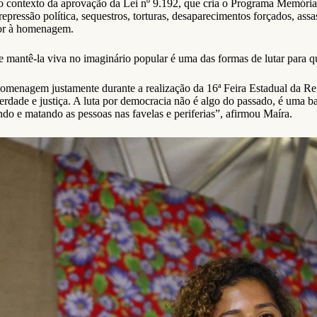
ontexto da aprovação da Lei nº 9.192, que cria o Programa Memória, V
pressão política, sequestros, torturas, desaparecimentos forçados, assas
ior à homenagem.
 mantê-la viva no imaginário popular é uma das formas de lutar para q
omenagem justamente durante a realização da 16ª Feira Estadual da Ref
 verdade e justiça. A luta por democracia não é algo do passado, é uma 
ndo e matando as pessoas nas favelas e periferias”, afirmou Maíra.