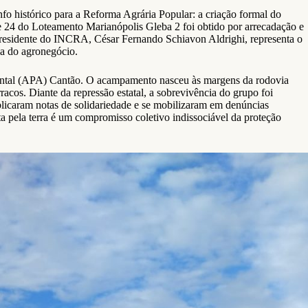
unfo histórico para a Reforma Agrária Popular: a criação formal do
e 24 do Loteamento Marianópolis Gleba 2 foi obtido por arrecadação e
 presidente do INCRA, César Fernando Schiavon Aldrighi, representa o
ia do agronegócio.
mbiental (APA) Cantão. O acampamento nasceu às margens da rodovia
cos. Diante da repressão estatal, a sobrevivência do grupo foi
ublicaram notas de solidariedade e se mobilizaram em denúncias
a pela terra é um compromisso coletivo indissociável da proteção