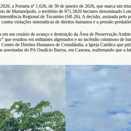
e 2026, a Portaria nº 1.626, de 30 de janeiro de 2026, que marca um tri
io de Marianópolis, o território de 971,5820 hectares denominado Lot
erintendência Regional de Tocantins (SR-26). A decisão, assinada pelo
contra violações sistemáticas de direitos humanos e a pressão predatór
olítica em um cenário de avanço e destruição da Área de Preservação A
 que resultou em militantes algemados e no incêndio criminoso de barra
 o Centro de Direitos Humanos de Cristalândia, a Igreja Católica que p
as assentadas do PA Onalício Barros, em Caseara, reafirmando que a lut