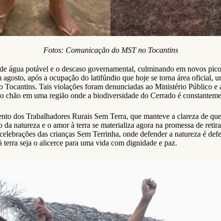
Fotos: Comunicação do MST no Tocantins
a de água potável e o descaso governamental, culminando em novos pic
 agosto, após a ocupação do latifúndio que hoje se torna área oficial,
 do Tocantins. Tais violações foram denunciadas ao Ministério Público 
ao chão em uma região onde a biodiversidade do Cerrado é constantem
mento dos Trabalhadores Rurais Sem Terra, que manteve a clareza de que 
da natureza e o amor à terra se materializa agora na promessa de retira
elebrações das crianças Sem Terrinha, onde defender a natureza é def
 terra seja o alicerce para uma vida com dignidade e paz.