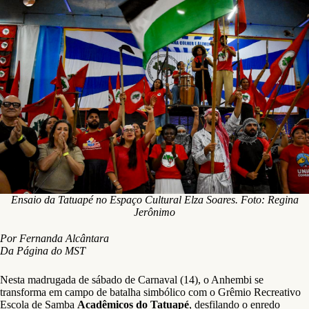
Ensaio da Tatuapé no Espaço Cultural Elza Soares. Foto: Regina
Jerônimo
Por Fernanda Alcântara
Da Página do MST
Nesta madrugada de sábado de Carnaval (14), o Anhembi se
transforma em campo de batalha simbólico com o Grêmio Recreativo
Escola de Samba
Acadêmicos do Tatuapé
, desfilando o enredo