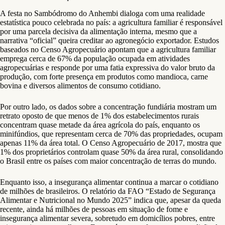
A festa no Sambódromo do Anhembi dialoga com uma realidade
estatística pouco celebrada no país: a agricultura familiar é responsável
por uma parcela decisiva da alimentação interna, mesmo que a
narrativa “oficial” queira creditar ao agronegócio exportador. Estudos
baseados no Censo Agropecuário apontam que a agricultura familiar
emprega cerca de 67% da população ocupada em atividades
agropecuárias e responde por uma fatia expressiva do valor bruto da
produção, com forte presença em produtos como mandioca, carne
bovina e diversos alimentos de consumo cotidiano.
Por outro lado, os dados sobre a concentração fundiária mostram um
retrato oposto de que menos de 1% dos estabelecimentos rurais
concentram quase metade da área agrícola do país, enquanto os
minifúndios, que representam cerca de 70% das propriedades, ocupam
apenas 11% da área total. O Censo Agropecuário de 2017, mostra que
1% dos proprietários controlam quase 50% da área rural, consolidando
o Brasil entre os países com maior concentração de terras do mundo.
Enquanto isso, a insegurança alimentar continua a marcar o cotidiano
de milhões de brasileiros. O relatório da FAO “Estado de Segurança
Alimentar e Nutricional no Mundo 2025” indica que, apesar da queda
recente, ainda há milhões de pessoas em situação de fome e
insegurança alimentar severa, sobretudo em domicílios pobres, entre