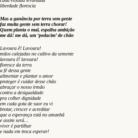
cada enxada levantada
liberdade florescia
Mas a ganância por terra sem gente
faz muita gente sem terra chorar!
Quem planta o mal, espalha ambição
me dá! me dá, um ‘pedacim’ de chão
Lavoura ê! Lavoura!
mãos calejadas no cultivo da semente
lavoura ê! lavoura!
floresce da terra
a fé dessa gente
alimentar e plantar o amor
proteger é cuidar desse chão
abraçar o nosso irmão
contra a desigualdade
pra colher dignidade
em cada gota de suor eu vi
brotar, crescer e acreditar
que a esperança está no amanhã
e assim será…
viver é partilhar
e nada em troca esperar!