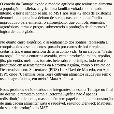
O enredo da Tatuapé expõe o modelo agrícola que realmente alimenta
a população brasileira: a agricultura familiar voltada ao mercado
interno, e neste sentido se alia ao MST nos seus 42 anos de existência,
denunciando que a luta deixou de ser apenas contra o latifúndio
improdutivo para enfrentar o agronegócio, que controla sementes,
agrotóxicos, terras e preços, submetendo a produção de alimentos à
lógica de lucro global.
No quarto carro alegórico, o assentamento dos sonhos: representa a
conquista dos assentamentos, puxado por carros de boi e repleto de
cestas fartas, é uma metáfora da terra como vida. Já na alegoria “Festa
na roça”, última a entrar na avenida, vem a produção: milho, repolho,
jiló, pimentão, melancia, tomate, beterraba e hortaliças, tudo real e
produzido em assentamentos da Reforma Agrária, como o Projeto de
Desenvolvimento Sustentável (PDS) Luiz Davi de Macedo, em Apiaí
(SP), onde 76 famílias Sem Terra cultivam alimentos saudáveis sem o
uso de agrotóxicos, em meio à Mata Atlântica.
Esses produtos serão doados aos integrantes da escola Tatuapé no final
do desfile, e reforçam como a Reforma Agrária não é apenas
redistribuição de terras, mas também tem papel central na reconstrução
de uma cadeia alimentar justa e saudável, segundo Delweck Matheus,
do setor de produção do MST.