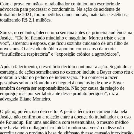
Com a prova em mãos, o trabalhador contratou um escritório de
advocacia para processar o condomínio. Na ação de acidente de
trabalho de 2021, foram pedidos danos morais, materiais e estéticos,
totalizando R$ 2,1 milhões.
Souza, no entanto, faleceu uma semana antes da primeira audiência na
Justiça. “Ele foi ficando miudinho e magrinho. Morreu triste e sem
voz”, lamentou a esposa, que ficou sozinha cuidando de um filho de
nove anos. O atestado de óbito apontou como causa da morte
“insuficiência respiratória” e “exposição crônica a agrotóxicos”.
Após o falecimento, o escritório decidiu continuar a ação. Seguindo a
estratégia de ações semelhantes no exterior, incluiu a Bayer como réu e
dobrou o valor do pedido de indenização. “Eu comecei a fazer
pesquisas sobre o Roundup e cheguei à conclusão de que a Bayer
também deveria ser responsabilizada. Não por causa da relação de
emprego, mas por ser fabricante desse produto perigoso”, diz a
advogada Eliane Monteiro.
O plano, porém, não deu certo. A perícia técnica encomendada pela
Justiça não confirmou a relação entre a doença do trabalhador e o uso
de Roundup. Em uma audiência com testemunhas, o mesmo médico
que havia feito o diagnóstico inicial mudou sua versão e disse não
acreditar que o produto à base de glifosato tivesse causado intoxicação.