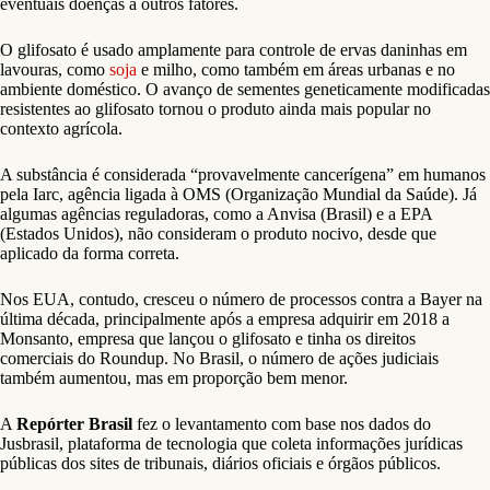
eventuais doenças a outros fatores.
O glifosato é usado amplamente para controle de ervas daninhas em
lavouras, como
soja
e milho, como também em áreas urbanas e no
ambiente doméstico. O avanço de sementes geneticamente modificadas
resistentes ao glifosato tornou o produto ainda mais popular no
contexto agrícola.
A substância é considerada “provavelmente cancerígena” em humanos
pela Iarc, agência ligada à OMS (Organização Mundial da Saúde). Já
algumas agências reguladoras, como a Anvisa (Brasil) e a EPA
(Estados Unidos), não consideram o produto nocivo, desde que
aplicado da forma correta.
Nos EUA, contudo, cresceu o número de processos contra a Bayer na
última década, principalmente após a empresa adquirir em 2018 a
Monsanto, empresa que lançou o glifosato e tinha os direitos
comerciais do Roundup. No Brasil, o número de ações judiciais
também aumentou, mas em proporção bem menor.
A
Repórter Brasil
fez o levantamento com base nos dados do
Jusbrasil, plataforma de tecnologia que coleta informações jurídicas
públicas dos sites de tribunais, diários oficiais e órgãos públicos.