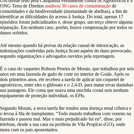
Um dossiê feito pela Campanha Permanente contra os Agrotóxicos e a
ONG Terra de Direitos
analisou 30 casos de contaminação
de
comunidades e da biodiversidade (mortandade de abelhas), a fim de
identificar as dificuldades do acesso à Justiça. Do total, apenas 17
episódios foram judicializados e, desse grupo, um terço obteve alguma
reparação. Em nenhum caso, porém, houve compensação por todos os
danos sofridos.
Até mesmo quando há provas da relação causal de intoxicação, as
indenizações conferidas pela Justiça ficam aquém do dano provocado,
segundo organizações e advogados ouvidos pela reportagem.
É o caso do vaqueiro Robson Pereira de Morais, que trabalhou por seis
anos em uma fazenda de gado de corte no interior de Goiás. Após os
dois primeiros anos, ele recebeu a tarefa de aplicar um coquetel de
agrotóxicos, entre eles o glifosato e o 2,4-D, para matar ervas daninhas
nas pastagens. Ele conta que usava uma mochila costal sem nenhum
equipamento de proteção individual, os EPIs.
Segundo Morais, a nova tarefa lhe rendeu uma doença renal crônica e
o levou à fila de transplantes. “Todo mundo trabalhou com veneno na
fazenda e passou mal. Mas o mais prejudicado fui eu”, disse, por
telefone, desde a sua casa na periferia de Vila Propício (GO), onde
mora com os pais aposentados.