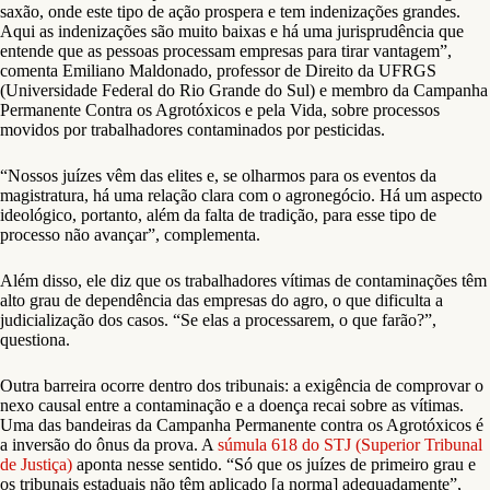
saxão, onde este tipo de ação prospera e tem indenizações grandes.
Aqui as indenizações são muito baixas e há uma jurisprudência que
entende que as pessoas processam empresas para tirar vantagem”,
comenta Emiliano Maldonado, professor de Direito da UFRGS
(Universidade Federal do Rio Grande do Sul) e membro da Campanha
Permanente Contra os Agrotóxicos e pela Vida, sobre processos
movidos por trabalhadores contaminados por pesticidas.
“Nossos juízes vêm das elites e, se olharmos para os eventos da
magistratura, há uma relação clara com o agronegócio. Há um aspecto
ideológico, portanto, além da falta de tradição, para esse tipo de
processo não avançar”, complementa.
Além disso, ele diz que os trabalhadores vítimas de contaminações têm
alto grau de dependência das empresas do agro, o que dificulta a
judicialização dos casos. “Se elas a processarem, o que farão?”,
questiona.
Outra barreira ocorre dentro dos tribunais: a exigência de comprovar o
nexo causal entre a contaminação e a doença recai sobre as vítimas.
Uma das bandeiras da Campanha Permanente contra os Agrotóxicos é
a inversão do ônus da prova. A
súmula 618 do STJ (Superior Tribunal
de Justiça)
aponta nesse sentido. “Só que os juízes de primeiro grau e
os tribunais estaduais não têm aplicado [a norma] adequadamente”,