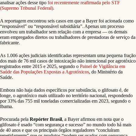
analisar ações desse tipo
foi recentemente reafirmada pelo STF
(Supremo Tribunal Federal).
A reportagem encontrou seis casos em que a Bayer foi acionada como
“responsável” ou “responsável subsidiária”. Apenas um processo
envolveu um trabalhador sem relação com a empresa — os demais
eram empregados diretos ou trabalhadores de prestadoras de serviço da
fabricante.
As 1.006 ações judiciais identificadas representam uma pequena fração
dos mais de 76 mil casos de intoxicação não intencional por agrotóxico
registrados entre 2015 e 2025, segundo o
Painel de Vigilância em
Saúde das Populações Expostas a Agrotóxicos
, do Ministério da
Saúde.
Embora não haja dados específicos por substância, o glifosato é, de
longe, o agrotóxico mais utilizado no território nacional, respondendo
por 33% das 755 mil toneladas comercializadas em 2023, segundo o
Ibama.
Procurada pela
Repórter Brasil
, a Bayer afirmou em nota que o
glifosato é usado “com segurança e sucesso” no mundo todo há mais
de 40 anos e que os principais órgãos reguladores “concluíram
repetidamente” que os produtos “podem ser usados com segurança