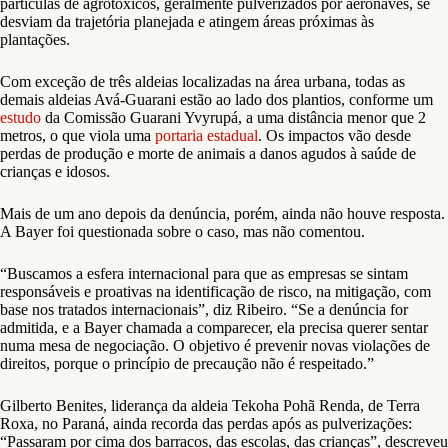
partículas de agrotóxicos, geralmente pulverizados por aeronaves, se
desviam da trajetória planejada e atingem áreas próximas às
plantações.
Com exceção de três aldeias localizadas na área urbana, todas as
demais aldeias Avá-Guarani estão ao lado dos plantios, conforme um
estudo
da Comissão Guarani Yvyrupá, a uma distância menor que 2
metros, o que viola uma
portaria estadual
. Os impactos vão desde
perdas de produção e morte de animais a danos agudos à saúde de
crianças e idosos.
Mais de um ano depois da denúncia, porém, ainda não houve resposta.
A Bayer foi questionada sobre o caso, mas não comentou.
“Buscamos a esfera internacional para que as empresas se sintam
responsáveis e proativas na identificação de risco, na mitigação, com
base nos tratados internacionais”, diz Ribeiro. “Se a denúncia for
admitida, e a Bayer chamada a comparecer, ela precisa querer sentar
numa mesa de negociação. O objetivo é prevenir novas violações de
direitos, porque o princípio de precaução não é respeitado.”
Gilberto Benites, liderança da aldeia Tekoha Pohã Renda, de Terra
Roxa, no Paraná, ainda recorda das perdas após as pulverizações:
“Passaram por cima dos barracos, das escolas, das crianças”, descreveu