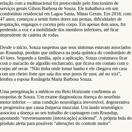
relação com a multinacional foi protocolado pelo funcionário de
serviços gerais Gilson Barbosa de Souza. Ele trabalhava em um
condomínio residencial em Lagoa Santa, Minas Gerais. Em 2018, com
47 anos, começou a sentir fortes dores nas pernas, dificuldades de
respiração, engasgos e coceira pelo corpo. Em apenas dois anos, foi
perdendo a voz e a mobilidade dos membros inferiores, até ficar
dependente de cadeira de rodas.
Desde o início, Souza suspeitou que seus sintomas estavam associados
ao Roundup, produto que utilizava na poda química do condomínio de
43 lotes. Segundo a família, após a aplicação, Souza costumava ficar
com o macacão de algodão encharcado, que ficava em contato com o
corpo até secar. “Não tinha onde tomar banho e ele chegava em casa
com um cheiro forte que saía dos seus poros de suor, até no xixi”,
lembra a esposa Rosângela Maria Barbosa Souza.
Uma peregrinação a médicos em Belo Horizonte confirmou as
suspeitas de Souza. Um exame diagnosticou doença do neurônio
motor inferior — uma condição neurológica irreversível, degenerativa
e progressiva que causa fraqueza muscular. Um laudo neurológico
associou a doença ao seu trabalho de capinagem com Roundup,
apontando “envenenamento [intoxicação] acidental”. A própria bula do
produto alerta para possíveis “alterações do controle motor”.