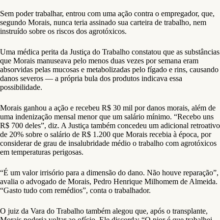
Sem poder trabalhar, entrou com uma ação contra o empregador, que,
segundo Morais, nunca teria assinado sua carteira de trabalho, nem
instruído sobre os riscos dos agrotóxicos.
Uma médica perita da Justiça do Trabalho constatou que as substâncias
que Morais manuseava pelo menos duas vezes por semana eram
absorvidas pelas mucosas e metabolizadas pelo fígado e rins, causando
danos severos — a própria bula dos produtos indicava essa
possibilidade.
Morais ganhou a ação e recebeu R$ 30 mil por danos morais, além de
uma indenização mensal menor que um salário mínimo. “Recebo uns
R$ 700 deles”, diz. A Justiça também concedeu um adicional retroativo
de 20% sobre o salário de R$ 1.200 que Morais recebia à época, por
considerar de grau de insalubridade médio o trabalho com agrotóxicos
em temperaturas perigosas.
“É um valor irrisório para a dimensão do dano. Não houve reparação”,
avalia o advogado de Morais, Pedro Henrique Milhomem de Almeida.
“Gasto tudo com remédios”, conta o trabalhador.
O juiz da Vara do Trabalho também alegou que, após o transplante,
Morais poderia voltar ao ofício. Ele discorda: “O pior é que trabalhei