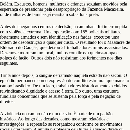
Belém. Exaustos, homens, mulheres e crianças seguiam movidos pela
esperança de pressionar pela desapropriação da Fazenda Macaxeira,
onde milhares de famílias já resistiam sob a lona preta.
Antes de chegar aos centros de decisão, a caminhada foi interrompida
com violência extrema. Uma operação com 155 policiais militares,
fortemente armados e sem identificação nas fardas, executou uma
ordem de desobstrução a qualquer custo. O resultado foi o Massacre de
Eldorado do Carajás, que deixou 21 trabalhadores rurais assassinados.
Dezenove morreram no local, muitos com tiros à queima-roupa e
golpes de facão. Outros dois não resistiram aos ferimentos nos dias
seguintes.
Trinta anos depois, o sangue derramado naquela estrada não secou. O
episódio permanece como expressão do conflito estrutural que marca o
campo brasileiro. De um lado, trabalhadores historicamente excluídos
reivindicando dignidade e acesso à terra. Do outro, uma estrutura
fundiária concentrada que se sustenta pela força e pela negação de
direitos.
A violência no campo não é um desvio. É parte de um padrão
histórico. Ao longo das décadas, como mostram relatórios e
investigações, a repressão se reorganizou conforme os movimentos
sociais cresceram. A antiga pistolagem deu lugar à atuação direta ou