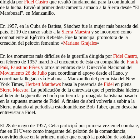
dirigida por
Fidel Castro
que resultó fundamental para la continuidad
de la lucha. Envió al primer destacamento armado a la Sierra desde “El
Marabuzal”, en Manzanillo.
En 1957, en la Cuba de Batista, Sánchez fue la mujer más buscada del
país. El 19 de marzo subió a la
Sierra Maestra
y se incorporó como
combatiente al Ejército Rebelde. Fue la principal promotora de la
creación del pelotón femenino «
Mariana Grajales
».
En los momentos más difíciles de la guerrilla dirigida por
Fidel Castro
,
en febrero de 1957 marchó al encuentro de ésta en compañía de
Frank
País
,
Faustino Pérez
y otros miembros de la Dirección Nacional del
Movimiento 26 de Julio
para coordinar el apoyo desde el llano, y
coordinar la llegada vía Habana – Manzanillo del periodista del New
York Times,
Herbert Matthews
hasta la presencia de
Fidel
en plena
Sierra Maestra
. La publicación de la entrevista que el periodista hiciera
al líder de la guerrilla echaría por tierra la propagada batistiana basada
en la supuesta muerte de Fidel. A finales de abril volvería a subir a la
Sierra guiando al periodista estadounidense Bob Taber, quien deseaba
entrevistar a Fidel.
El 28 de mayo de 1957, Celia participó por primera vez en el combate,
fue en El Uvero como integrante del pelotón de la comandancia,
convirtiéndose en la primera mujer que ocupó la posición de soldado