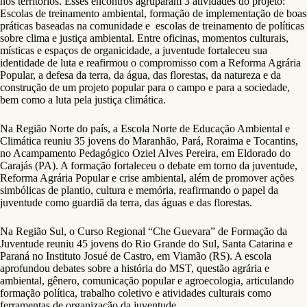
nos territórios. Esses encontros agruparam 3 atividades do projeto:
Escolas de treinamento ambiental, formação de implementação de boas
práticas baseadas na comunidade e escolas de treinamento de políticas
sobre clima e justiça ambiental. Entre oficinas, momentos culturais,
místicas e espaços de organicidade, a juventude fortaleceu sua
identidade de luta e reafirmou o compromisso com a Reforma Agrária
Popular, a defesa da terra, da água, das florestas, da natureza e da
construção de um projeto popular para o campo e para a sociedade,
bem como a luta pela justiça climática.
Na Região Norte do país, a Escola Norte de Educação Ambiental e
Climática reuniu 35 jovens do Maranhão, Pará, Roraima e Tocantins,
no Acampamento Pedagógico Oziel Alves Pereira, em Eldorado do
Carajás (PA). A formação fortaleceu o debate em torno da juventude,
Reforma Agrária Popular e crise ambiental, além de promover ações
simbólicas de plantio, cultura e memória, reafirmando o papel da
juventude como guardiã da terra, das águas e das florestas.
Na Região Sul, o Curso Regional “Che Guevara” de Formação da
Juventude reuniu 45 jovens do Rio Grande do Sul, Santa Catarina e
Paraná no Instituto Josué de Castro, em Viamão (RS). A escola
aprofundou debates sobre a história do MST, questão agrária e
ambiental, gênero, comunicação popular e agroecologia, articulando
formação política, trabalho coletivo e atividades culturais como
ferramentas de organização da juventude.