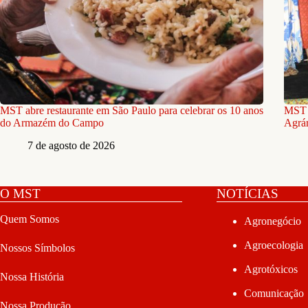
MST abre restaurante em São Paulo para celebrar os 10 anos
MST n
do Armazém do Campo
Agrár
7 de agosto de 2026
O MST
NOTÍCIAS
Quem Somos
Agronegócio
Agroecologia
Nossos Símbolos
Agrotóxicos
Nossa História
Comunicação
Nossa Produção