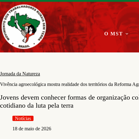
Pular
para
o
conteúdo
O MST
Jornada da Natureza
Vivência agroecológica mostra realidade dos territórios da Reforma Ag
Jovens devem conhecer formas de organização col
cotidiano da luta pela terra
Notícias
18 de maio de 2026