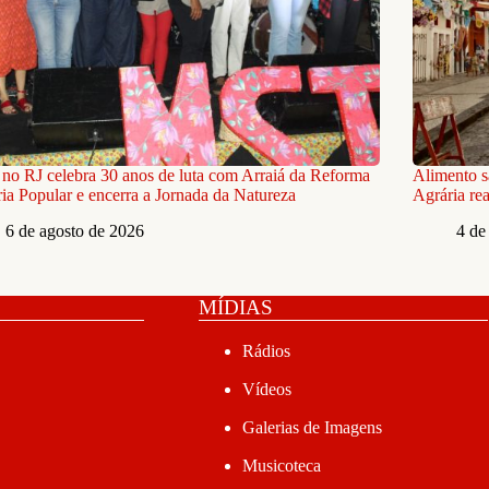
o RJ celebra 30 anos de luta com Arraiá da Reforma
Alimento s
ia Popular e encerra a Jornada da Natureza
Agrária re
6 de agosto de 2026
4 de
MÍDIAS
Rádios
Vídeos
Galerias de Imagens
Musicoteca