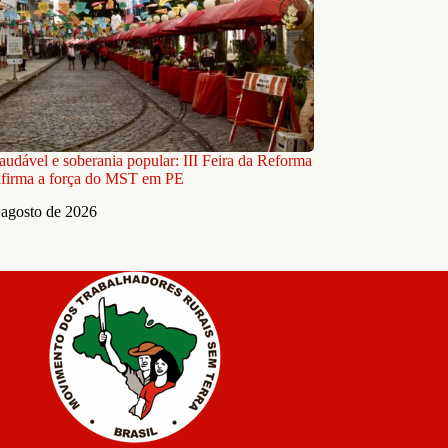
audável e soberania popular: III Feira da Reforma
afirma a força do MST em PE
 agosto de 2026