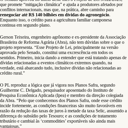
que promete “mitigação climática” e ajuda a produtores afetados por
conflitos internacionais, mas que, na prática, abre caminho para
renegociar até R$ 140 bilhões em dívidas do agronegócio
.
Enquanto isso, o crédito para a agricultura familiar camponesa
continua em segundo plano.
Gerson Teixeira, engenheiro agrônomo e ex-presidente da Associação
Brasileira de Reforma Agrária (Abra), não tem dúvidas sobre o que o
projeto representa. “Esse Projeto de Lei, principalmente na versão
aprovada pelo Senado, constitui uma excrescência em todos os
sentidos. Primeiro, inicia dando a entender que está tratando apenas de
dívidas relacionadas a eventos climáticos extremos quando, na
verdade, está abarcando tudo, inclusive dívidas não relacionadas ao
crédito rural.”
O PL reproduz a lógica que já vigora nos Planos Safra, segundo
Guilherme C. Delgado, pesquisador aposentado do Instituto de
Pesquisa Econômica Aplicada (Ipea) e membro da direção colegiada
da Abra. “Pelo que conhecemos dos Planos Safra, onde esse crédito
incide fortemente, as condições financeiras são muito favoráveis em
razão da redução das taxas de juros à metade da taxa Selic, assumido a
diferença do subsídio pelo Tesouro; e as condições de tratamento
tributário e cambial às ‘commodities’ exportáveis são ainda mais
vantajosas.”