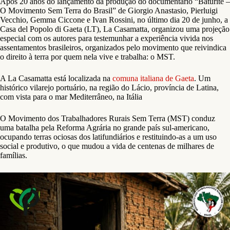
Após 20 anos do lançamento da produção do documentário “Baturitè –
O Movimento Sem Terra do Brasil” de Giorgio Anastasio, Pierluigi
Vecchio, Gemma Ciccone e Ivan Rossini, no último dia 20 de junho, a
Casa del Popolo di Gaeta (LT), La Casamatta, organizou uma projeção
especial com os autores para testemunhar a experiência vivida nos
assentamentos brasileiros, organizados pelo movimento que reivindica
o direito à terra por quem nela vive e trabalha: o MST.
A La Casamatta está localizada na
comuna italiana de Gaeta
. Um
histórico vilarejo portuário, na região do Lácio, província de Latina,
com vista para o mar Mediterrâneo, na Itália
O Movimento dos Trabalhadores Rurais Sem Terra (MST) conduz
uma batalha pela Reforma Agrária no grande país sul-americano,
ocupando terras ociosas dos latifundiários e restituindo-as a um uso
social e produtivo, o que mudou a vida de centenas de milhares de
famílias.