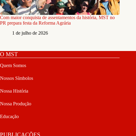
Com maior conquista de assentamentos da história, MST no
PR prepara festa da Reforma Agrária
1 de julho de 2026
O MST
Quem Somos
Nossos Símbolos
Nossa História
Nossa Produção
Educação
PUBLICAÇÕES