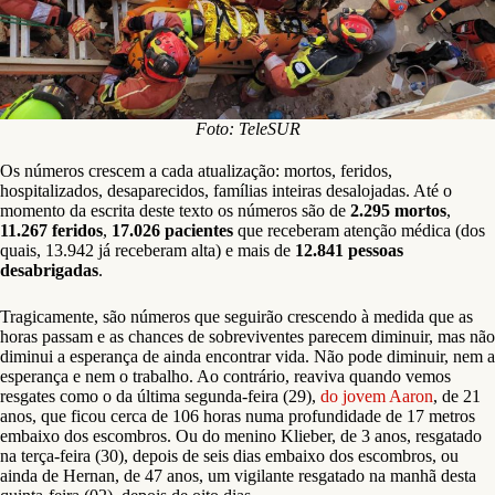
Foto: TeleSUR
Os números crescem a cada atualização: mortos, feridos,
hospitalizados, desaparecidos, famílias inteiras desalojadas. Até o
momento da escrita deste texto os números são de
2.295 mortos
,
11.267 feridos
,
17.026 pacientes
que receberam atenção médica (dos
quais, 13.942 já receberam alta) e mais de
12.841 pessoas
desabrigadas
.
Tragicamente, são números que seguirão crescendo à medida que as
horas passam e as chances de sobreviventes parecem diminuir, mas não
diminui a esperança de ainda encontrar vida. Não pode diminuir, nem a
esperança e nem o trabalho. Ao contrário, reaviva quando vemos
resgates como o da última segunda-feira (29),
do jovem Aaron
, de 21
anos, que ficou cerca de 106 horas numa profundidade de 17 metros
embaixo dos escombros. Ou do menino Klieber, de 3 anos, resgatado
na terça-feira (30), depois de seis dias embaixo dos escombros, ou
ainda de Hernan, de 47 anos, um vigilante resgatado na manhã desta