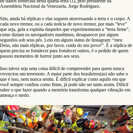
de dados fornecida nesta quarta-feira (1), pelo presidente da
Assembleia Nacional da Venezuela, Jorge Rodríguez.
Sim, ainda há réplicas e elas seguem atravessando a terra e o corpo. A
cada novo tremor, ou a cada notícia de novo tremor, por mais “leve”
que seja, gela a espinha daqueles que experimentaram a “terra firme”,
como diziam os navegadores marítimos, desaparecer por alguns
segundos sob seus pés. Leio em alguns status de Instagram: “meu
Deus, não mais réplicas, por favor, cuida do seu povo!”. É a súplica de
quem precisa se fortalecer para fortalecer outros, é o pedido de quem
passou momentos de horror junto aos seus.
Isso talvez seja uma coisa difícil de compreender para quem nunca
vivenciou um terremoto. A maior parte dos brasileiros(as) não sabe o
que é isso, nem nunca sentiu. É difícil explicar como aquilo em que
você sempre confiou como firme, já pode não ser tanto assim. Difícil
saber o que fazer quando a memória transforma qualquer vibração em
ameaça e medo.