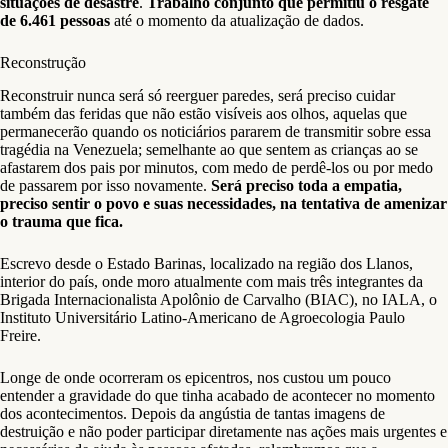
situações de desastre
.
Trabalho conjunto que permitiu o resgate
de 6.461 pessoas
até o momento da atualização de dados.
Reconstrução
Reconstruir nunca será só reerguer paredes, será preciso cuidar
também das feridas que não estão visíveis aos olhos, aquelas que
permanecerão quando os noticiários pararem de transmitir sobre essa
tragédia na Venezuela; semelhante ao que sentem as crianças ao se
afastarem dos pais por minutos, com medo de perdê-los ou por medo
de passarem por isso novamente.
Será preciso toda a empatia,
preciso sentir o povo e suas necessidades, na tentativa de amenizar
o trauma que fica.
Escrevo desde o Estado Barinas, localizado na região dos Llanos,
interior do país, onde moro atualmente com mais três integrantes da
Brigada Internacionalista Apolônio de Carvalho (BIAC), no IALA, o
Instituto Universitário Latino-Americano de Agroecologia Paulo
Freire.
Longe de onde ocorreram os epicentros, nos custou um pouco
entender a gravidade do que tinha acabado de acontecer no momento
dos acontecimentos. Depois da angústia de tantas imagens de
destruição e não poder participar diretamente nas ações mais urgentes e