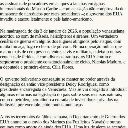
assassinatos de pescadores em ataques a lanchas em águas
internacionais do Mar do Caribe – com acusação não comprovada de
transporte de narcóticos por estes pescadores –; o governo dos EUA
invadiu e atacou letalmente o país latino-americano.
Na madrugada do dia 3 de janeiro de 2026, a população venezuelana
acordou ao som de mísseis, helicópteros e sirenes. Um verdadeiro
cenário de guerra em alguns dos lugares atingidos pelo ataque, com
muita fumaça, fogo e cheiro de pólvora. Numa operação militar que
matou mais de cem pessoas, entres civis e militares, e deixou outras
centenas de feridos, e com diversos traumas, os EUA entrou e
sequestrou o presidente constitucionalmente eleito, Nicolás Maduro, e
a deputada e primeira-dama, Cilia Flores.
O governo bolivariano conseguiu se manter no poder através da
designação da então vice-presidente Delcy Rodríguez, como
presidente encarregada da Venezuela. Mas se viu obrigado a introduzir
algumas reformas na legislação do país sobre seus recursos naturais,
como o petróleo, permitindo a entrada de investidores privados na
indústria, por exemplo, entre outras mudanças.
Após os terremotos da última semana, o Departamento de Guerra dos
EUA anunciou o envio dos Marines (os Fuzileiros Navais) e outras
equipes como aporte de ajuda dos EUA. Uma luz de alerta se acendeu