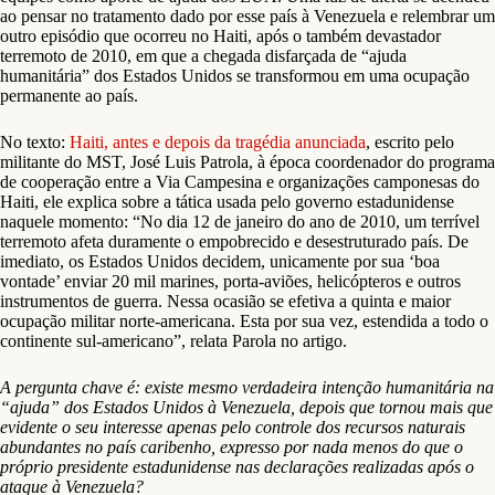
ao pensar no tratamento dado por esse país à Venezuela e relembrar um
outro episódio que ocorreu no Haiti, após o também devastador
terremoto de 2010, em que a chegada disfarçada de “ajuda
humanitária” dos Estados Unidos se transformou em uma ocupação
permanente ao país.
No texto:
Haiti, antes e depois da tragédia anunciada
, escrito pelo
militante do MST, José Luis Patrola, à época coordenador do programa
de cooperação entre a Via Campesina e organizações camponesas do
Haiti, ele explica sobre a tática usada pelo governo estadunidense
naquele momento: “No dia 12 de janeiro do ano de 2010, um terrível
terremoto afeta duramente o empobrecido e desestruturado país. De
imediato, os Estados Unidos decidem, unicamente por sua ‘boa
vontade’ enviar 20 mil marines, porta-aviões, helicópteros e outros
instrumentos de guerra. Nessa ocasião se efetiva a quinta e maior
ocupação militar norte-americana. Esta por sua vez, estendida a todo o
continente sul-americano”, relata Parola no artigo.
A pergunta chave é: existe mesmo verdadeira intenção humanitária na
“ajuda” dos Estados Unidos à Venezuela, depois que tornou mais que
evidente o seu interesse apenas pelo controle dos recursos naturais
abundantes no país caribenho, expresso por nada menos do que o
próprio presidente estadunidense nas declarações realizadas após o
ataque à Venezuela?