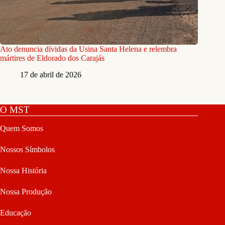
Ato denuncia dívidas da Usina Santa Helena e relembra
mártires de Eldorado dos Carajás
17 de abril de 2026
O MST
Quem Somos
Nossos Símbolos
Nossa História
Nossa Produção
Educação