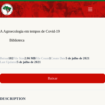
Pular
para
o
conteúdo
A Agroecologia em tempos de Covid-19
Biblioteca
Baixar
182
File Size
2.96 MB
File Count
1
Create Date
5 de julho de 2021
Last Updated
5 de julho de 2021
Baixar
DESCRIPTION