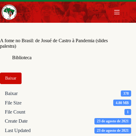
Pular
para
o
conteúdo
A fome no Brasil: de Josué de Castro à Pandemia (slides
palestra)
Biblioteca
Baixar
Baixar
378
File Size
4.80 MB
File Count
1
Create Date
23 de agosto de 2021
Last Updated
23 de agosto de 2021