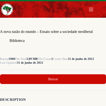
Pular
para
o
conteúdo
A nova razão do mundo – Ensaio sobre a sociedade neoliberal
Biblioteca
Baixar
1900
File Size
3.09 MB
File Count
1
Create Date
11 de junho de 2021
Last Updated
11 de junho de 2021
Baixar
DESCRIPTION