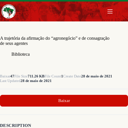
Pular
para
o
conteúdo
A trajetória da afirmação do “agronegócio” e de consagração
de seus agentes
Biblioteca
Baixar
47
File Size
711.26 KB
File Count
1
Create Date
28 de maio de 2021
Last Updated
28 de maio de 2021
Baixar
DESCRIPTION