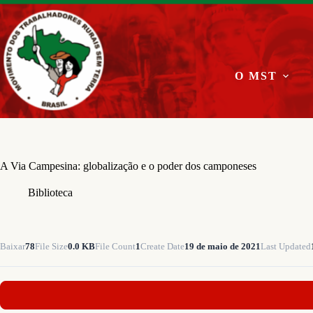
Pular
para
o
conteúdo
O MST
A Via Campesina: globalização e o poder dos camponeses
Biblioteca
Baixar
78
File Size
0.0 KB
File Count
1
Create Date
19 de maio de 2021
Last Updated