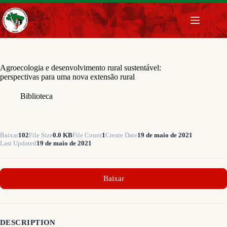
Pular
para
o
conteúdo
Agroecologia e desenvolvimento rural sustentável:
perspectivas para uma nova extensão rural
Biblioteca
Baixar
102
File Size
0.0 KB
File Count
1
Create Date
19 de maio de 2021
Last Updated
19 de maio de 2021
Baixar
DESCRIPTION