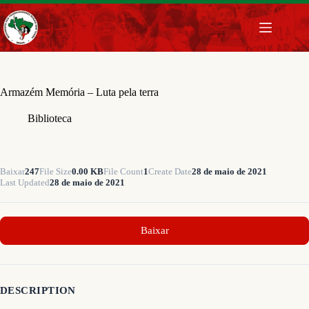
Pular
para
o
conteúdo
Armazém Memória – Luta pela terra
Biblioteca
Baixar
247
File Size
0.00 KB
File Count
1
Create Date
28 de maio de 2021
Last Updated
28 de maio de 2021
Baixar
DESCRIPTION