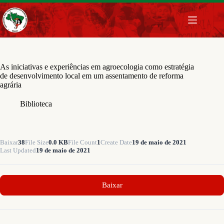
Pular
para
o
conteúdo
As iniciativas e experiências em agroecologia como estratégia
de desenvolvimento local em um assentamento de reforma
agrária
Biblioteca
Baixar
38
File Size
0.0 KB
File Count
1
Create Date
19 de maio de 2021
Last Updated
19 de maio de 2021
Baixar