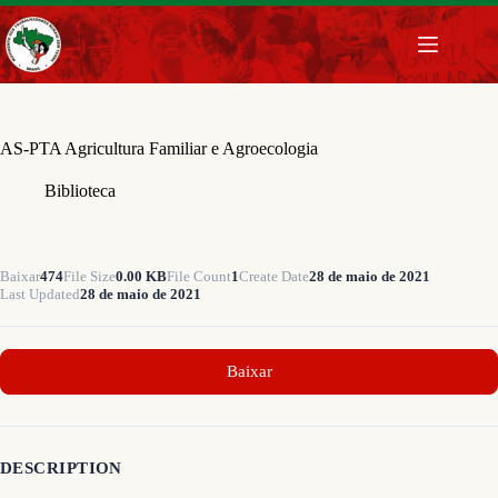
Pular
para
o
conteúdo
AS-PTA Agricultura Familiar e Agroecologia
Biblioteca
Baixar
474
File Size
0.00 KB
File Count
1
Create Date
28 de maio de 2021
Last Updated
28 de maio de 2021
Baixar
DESCRIPTION