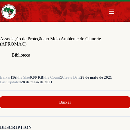
Pular
para
o
conteúdo
Associação de Proteção ao Meio Ambiente de Cianorte
(APROMAC)
Biblioteca
Baixar
116
File Size
0.00 KB
File Count
1
Create Date
28 de maio de 2021
Last Updated
28 de maio de 2021
Baixar
DESCRIPTION