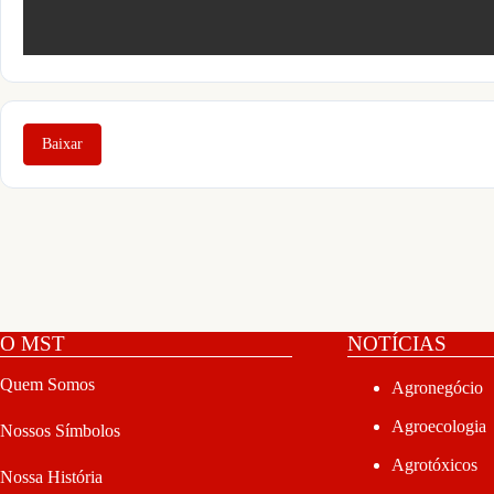
Baixar
O MST
NOTÍCIAS
Quem Somos
Agronegócio
Agroecologia
Nossos Símbolos
Agrotóxicos
Nossa História