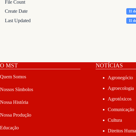
File Count
Create Date
11 d
Last Updated
11 d
O MST
NOTÍCIAS
Quem Somos
Agronegócio
Agroecologia
Nossos Símbolos
Agrotóxicos
Nossa História
Comunicação
Nossa Produção
Cultura
Educação
Direitos Hum