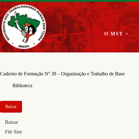
Pular
para
o
conteúdo
O MST
Caderno de Formação Nº 39 – Organização e Trabalho de Base
Biblioteca
Baixar
Baixar
File Size