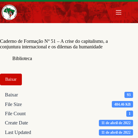
Pular
para
o
conteúdo
Caderno de Formação Nº 51 – A crise do capitalismo, a
conjuntura internacional e os dilemas da humanidade
Biblioteca
Baixar
Baixar
93
File Size
484.46 KB
File Count
1
Create Date
11 de abril de 2022
Last Updated
11 de abril de 2022