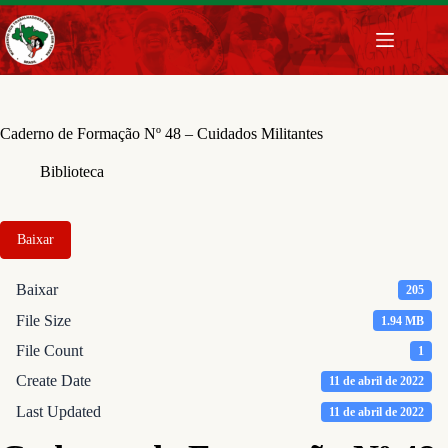
Pular
para
o
conteúdo
Caderno de Formação Nº 48 – Cuidados Militantes
Biblioteca
Baixar
Baixar
205
File Size
1.94 MB
File Count
1
Create Date
11 de abril de 2022
Last Updated
11 de abril de 2022