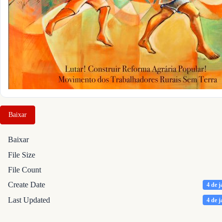
Baixar
Baixar
File Size
File Count
Create Date
4 de j
Last Updated
4 de j