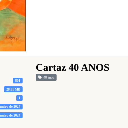
Cartaz 40 ANOS
40 anos
861
28.81 MB
1
aneiro de 2024
aneiro de 2024