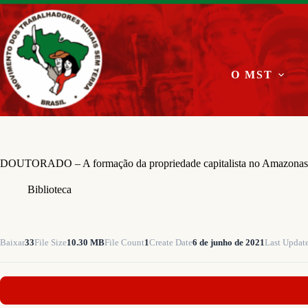
Pular
para
o
conteúdo
O MST
DOUTORADO – A formação da propriedade capitalista no Amazonas
Biblioteca
Baixar
33
File Size
10.30 MB
File Count
1
Create Date
6 de junho de 2021
Last Updat