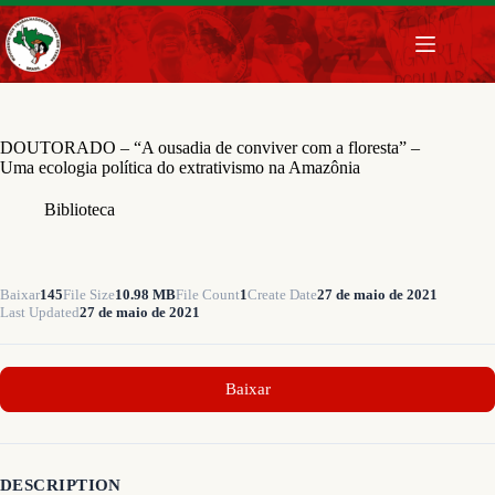
Pular
para
o
conteúdo
DOUTORADO – “A ousadia de conviver com a floresta” –
Uma ecologia política do extrativismo na Amazônia
Biblioteca
Baixar
145
File Size
10.98 MB
File Count
1
Create Date
27 de maio de 2021
Last Updated
27 de maio de 2021
Baixar
DESCRIPTION