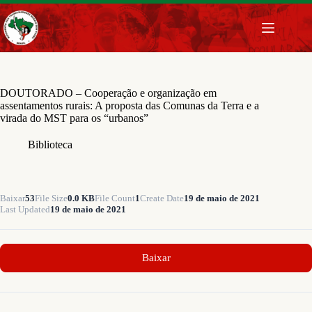
Pular
para
o
conteúdo
DOUTORADO – Cooperação e organização em
assentamentos rurais: A proposta das Comunas da Terra e a
virada do MST para os “urbanos”
Biblioteca
Baixar
53
File Size
0.0 KB
File Count
1
Create Date
19 de maio de 2021
Last Updated
19 de maio de 2021
Baixar