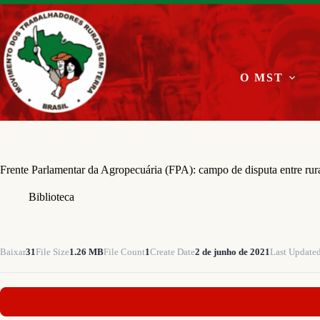
Pular
para
o
conteúdo
O MST
Frente Parlamentar da Agropecuária (FPA): campo de disputa entre rura
Biblioteca
Baixar
31
File Size
1.26 MB
File Count
1
Create Date
2 de junho de 2021
Last Update