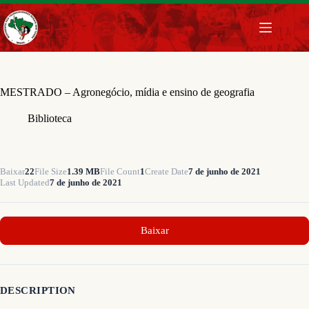
Pular
para
o
conteúdo
MESTRADO – Agronegócio, mídia e ensino de geografia
Biblioteca
Baixar
22
File Size
1.39 MB
File Count
1
Create Date
7 de junho de 2021
Last Updated
7 de junho de 2021
Baixar
DESCRIPTION