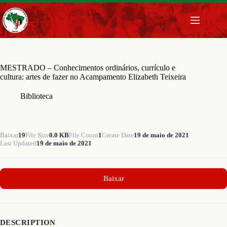
Pular
para
o
conteúdo
MESTRADO – Conhecimentos ordinários, currículo e
cultura: artes de fazer no Acampamento Elizabeth Teixeira
Biblioteca
Baixar
19
File Size
0.0 KB
File Count
1
Create Date
19 de maio de 2021
Last Updated
19 de maio de 2021
Baixar
DESCRIPTION