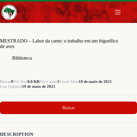
Pular
para
o
conteúdo
MESTRADO – Labor da carne: o trabalho em um frigorífico
de aves
Biblioteca
Baixar
9
File Size
0.0 KB
File Count
1
Create Date
19 de maio de 2021
Last Updated
19 de maio de 2021
Baixar
DESCRIPTION