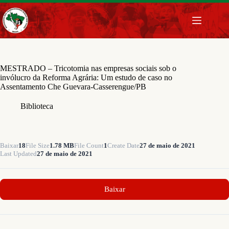
Pular
para
o
conteúdo
MESTRADO – Tricotomia nas empresas sociais sob o
invólucro da Reforma Agrária: Um estudo de caso no
Assentamento Che Guevara-Casserengue/PB
Biblioteca
Baixar
18
File Size
1.78 MB
File Count
1
Create Date
27 de maio de 2021
Last Updated
27 de maio de 2021
Baixar