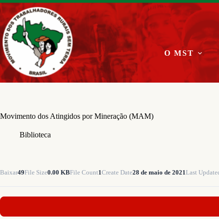
Pular
para
o
conteúdo
O MST
Movimento dos Atingidos por Mineração (MAM)
Biblioteca
Baixar
49
File Size
0.00 KB
File Count
1
Create Date
28 de maio de 2021
Last Update