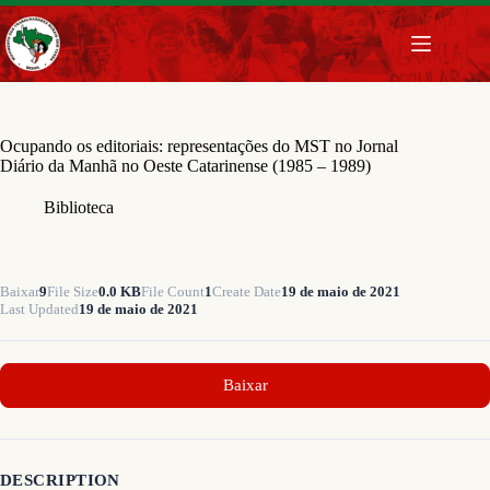
Pular
para
o
conteúdo
Ocupando os editoriais: representações do MST no Jornal
Diário da Manhã no Oeste Catarinense (1985 – 1989)
Biblioteca
Baixar
9
File Size
0.0 KB
File Count
1
Create Date
19 de maio de 2021
Last Updated
19 de maio de 2021
Baixar
DESCRIPTION