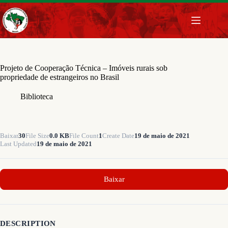
Pular
para
o
conteúdo
Projeto de Cooperação Técnica – Imóveis rurais sob
propriedade de estrangeiros no Brasil
Biblioteca
Baixar
30
File Size
0.0 KB
File Count
1
Create Date
19 de maio de 2021
Last Updated
19 de maio de 2021
Baixar
DESCRIPTION