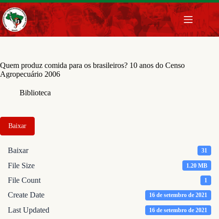
Pular
para
o
conteúdo
Quem produz comida para os brasileiros? 10 anos do Censo
Agropecuário 2006
Biblioteca
Baixar
Baixar
31
File Size
1.20 MB
File Count
1
Create Date
16 de setembro de 2021
Last Updated
16 de setembro de 2021