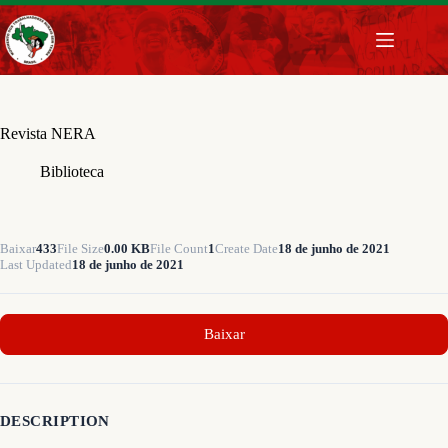
Pular
para
o
conteúdo
Revista NERA
Biblioteca
Baixar
433
File Size
0.00 KB
File Count
1
Create Date
18 de junho de 2021
Last Updated
18 de junho de 2021
Baixar
DESCRIPTION