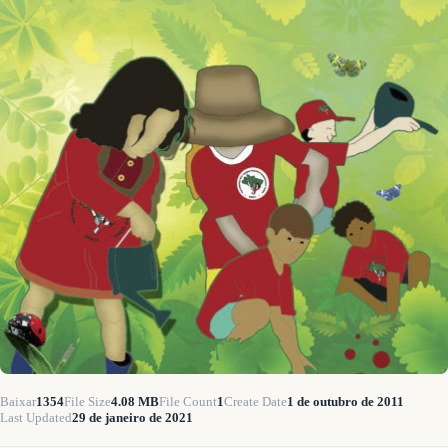
Baixar
1354
File Size
4.08 MB
File Count
1
Create Date
1 de outubro de 2011
Last Updated
29 de janeiro de 2021