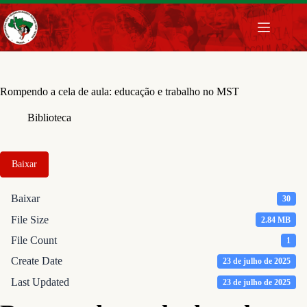
Pular
para
o
conteúdo
Rompendo a cela de aula: educação e trabalho no MST
Biblioteca
Baixar
Baixar
30
File Size
2.84 MB
File Count
1
Create Date
23 de julho de 2025
Last Updated
23 de julho de 2025