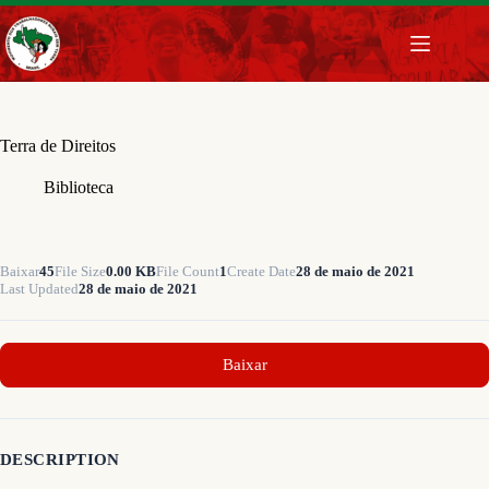
Pular
para
o
conteúdo
Terra de Direitos
Biblioteca
Baixar
45
File Size
0.00 KB
File Count
1
Create Date
28 de maio de 2021
Last Updated
28 de maio de 2021
Baixar
DESCRIPTION