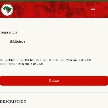
Pular
para
o
conteúdo
Terra e luta
Biblioteca
Baixar
102
File Size
0.0 KB
File Count
1
Create Date
19 de maio de 2021
Last Updated
19 de maio de 2021
Baixar
DESCRIPTION