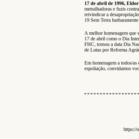
17 de abril de 1996, Eldo
metralhadoras e fuzis contr
reivindicar a desapropriaçã
19 Sem Terra barbaramente 
A melhor homenagem que se p
17 de abril como o Dia Inte
FHC, tornou a data Dia Nac
de Lutas por Reforma Agrár
Em homenagem a todos/as os
espoliação, convidamos você
https: