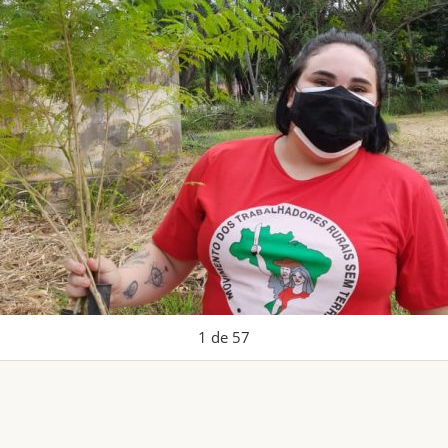
1
de
57