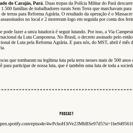
rado do Carajás, Pará
. Duas tropas da Polícia Militar do Pará descarr
a 1.500 famílias de trabalhadores rurais Sem Terra que marchavam par
o de terras para Reforma Agrária. O resultado da operação é o Massacre
assassinados no local e 2 morreram logo em seguida por conta dos feri
ode fazer a um/a lutador/a é seguir lutando. Por isso, a Via Campesina
rnacional da Luta Camponesa. No Brasil, o decreto assinado pelo então
ional de Luta pela Reforma Agrária. E para nós, do MST, abril é mês 
ia.
/as que tombaram na legítima luta pela terra nesses mais de 500 anos 
 para participar de nossa luta, que é também uma luta de toda a socied
Podcast
//open.spotify.com/episode/4wPchoH3tVe23MhBSe97d5?si=1be949561