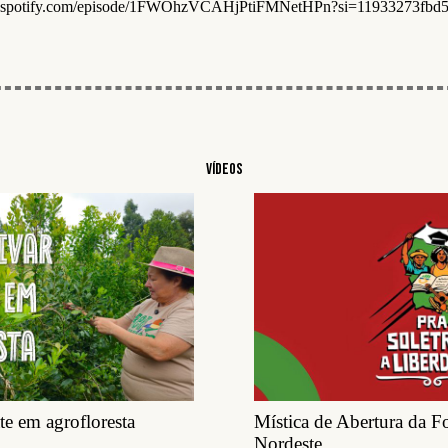
en.spotify.com/episode/1FWOhzVCAHjPtiFMNetHPn?si=11933273fb
Vídeos
e em agrofloresta
Mística de Abertura da 
Nordeste