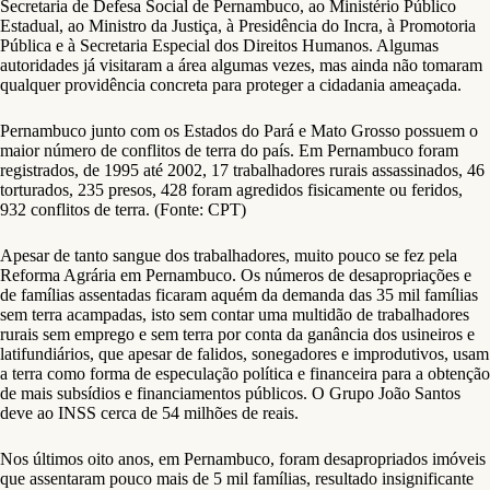
Secretaria de Defesa Social de Pernambuco, ao Ministério Público
Estadual, ao Ministro da Justiça, à Presidência do Incra, à Promotoria
Pública e à Secretaria Especial dos Direitos Humanos. Algumas
autoridades já visitaram a área algumas vezes, mas ainda não tomaram
qualquer providência concreta para proteger a cidadania ameaçada.
Pernambuco junto com os Estados do Pará e Mato Grosso possuem o
maior número de conflitos de terra do país. Em Pernambuco foram
registrados, de 1995 até 2002, 17 trabalhadores rurais assassinados, 46
torturados, 235 presos, 428 foram agredidos fisicamente ou feridos,
932 conflitos de terra. (Fonte: CPT)
Apesar de tanto sangue dos trabalhadores, muito pouco se fez pela
Reforma Agrária em Pernambuco. Os números de desapropriações e
de famílias assentadas ficaram aquém da demanda das 35 mil famílias
sem terra acampadas, isto sem contar uma multidão de trabalhadores
rurais sem emprego e sem terra por conta da ganância dos usineiros e
latifundiários, que apesar de falidos, sonegadores e improdutivos, usam
a terra como forma de especulação política e financeira para a obtenção
de mais subsídios e financiamentos públicos. O Grupo João Santos
deve ao INSS cerca de 54 milhões de reais.
Nos últimos oito anos, em Pernambuco, foram desapropriados imóveis
que assentaram pouco mais de 5 mil famílias, resultado insignificante