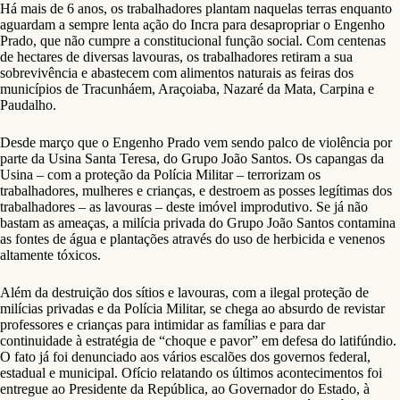
Há mais de 6 anos, os trabalhadores plantam naquelas terras enquanto
aguardam a sempre lenta ação do Incra para desapropriar o Engenho
Prado, que não cumpre a constitucional função social. Com centenas
de hectares de diversas lavouras, os trabalhadores retiram a sua
sobrevivência e abastecem com alimentos naturais as feiras dos
municípios de Tracunháem, Araçoiaba, Nazaré da Mata, Carpina e
Paudalho.
Desde março que o Engenho Prado vem sendo palco de violência por
parte da Usina Santa Teresa, do Grupo João Santos. Os capangas da
Usina – com a proteção da Polícia Militar – terrorizam os
trabalhadores, mulheres e crianças, e destroem as posses legítimas dos
trabalhadores – as lavouras – deste imóvel improdutivo. Se já não
bastam as ameaças, a milícia privada do Grupo João Santos contamina
as fontes de água e plantações através do uso de herbicida e venenos
altamente tóxicos.
Além da destruição dos sítios e lavouras, com a ilegal proteção de
milícias privadas e da Polícia Militar, se chega ao absurdo de revistar
professores e crianças para intimidar as famílias e para dar
continuidade à estratégia de “choque e pavor” em defesa do latifúndio.
O fato já foi denunciado aos vários escalões dos governos federal,
estadual e municipal. Ofício relatando os últimos acontecimentos foi
entregue ao Presidente da República, ao Governador do Estado, à