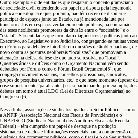
Outro exemplo é o de entidades que resgatam o conceito gramsciano
de sociedade civil, entendendo seu papel na disputa pela hegemonia
política e ideológica e que, portanto, não têm receio de disputar e
participar de espaços junto ao Estado, na já mencionada luta por
transformá-los em espaços verdadeiramente públicos, na contramão
das teses neoliberais promotoras da divisão entre o “societário” e o
“estatal”. São entidades que formulam diagnósticos e políticas junto ao
Executivo, ao Legislativo e ao Judiciário, congregando-se muitas vezes
em Fóruns para debater e interferir em questões de âmbito nacional, de
novo contra as posturas neoliberais “localistas” que promoviam a
alienação na defesa da tese de que tudo se resolvia no “local”.
Questões áridas e difíceis como o Orçamento Nacional vêm sendo
debatidas por Fóruns como o Fórum Brasil Orçamento[5], que
congrega movimentos sociais, conselhos profissionais, sindicatos,
grupos de pesquisa universitários, etc.; e que neste momento (apesar da
crise supostamente “paralisante”) estão participando, por exemplo, dos
debates em torno à atual LDO (Lei de Diretrizes Orçamentárias) no
Congresso.[6]
Nessa linha, associações e sindicatos ligados ao Setor Público – como
a ANFIP (Associação Nacional dos Fiscais da Previdência) e o
UNAFISCO (Sindicato Nacional dos Auditores Fiscais da Receita
Federal) – têm cumprido um papel de destaque na produção
sistemática de dados e informações essenciais para a compreensão da
dinâmica dos orçamentos públicos, como o fiscal e o da Seguridade