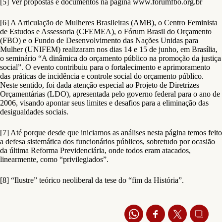
[5] Ver propostas e documentos na página www.forumfbo.org.br
[6] A Articulação de Mulheres Brasileiras (AMB), o Centro Feminista
de Estudos e Assessoria (CFEMEA), o Fórum Brasil do Orçamento
(FBO) e o Fundo de Desenvolvimento das Nações Unidas para
Mulher (UNIFEM) realizaram nos dias 14 e 15 de junho, em Brasília,
o seminário “A dinâmica do orçamento público na promoção da justiça
social”. O evento contribuiu para o fortalecimento e aprimoramento
das práticas de incidência e controle social do orçamento público.
Neste sentido, foi dada atenção especial ao Projeto de Diretrizes
Orçamentárias (LDO), apresentada pelo governo federal para o ano de
2006, visando apontar seus limites e desafios para a eliminação das
desigualdades sociais.
[7] Até porque desde que iniciamos as análises nesta página temos feito
a defesa sistemática dos funcionários públicos, sobretudo por ocasião
da última Reforma Previdenciária, onde todos eram atacados,
linearmente, como “privilegiados”.
[8] “Ilustre” teórico neoliberal da tese do “fim da História”.