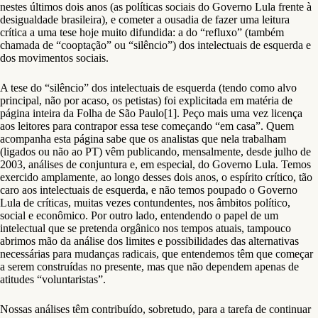
nestes últimos dois anos (as políticas sociais do Governo Lula frente à
desigualdade brasileira), e cometer a ousadia de fazer uma leitura
crítica a uma tese hoje muito difundida: a do “refluxo” (também
chamada de “cooptação” ou “silêncio”) dos intelectuais de esquerda e
dos movimentos sociais.
A tese do “silêncio” dos intelectuais de esquerda (tendo como alvo
principal, não por acaso, os petistas) foi explicitada em matéria de
página inteira da Folha de São Paulo[1]. Peço mais uma vez licença
aos leitores para contrapor essa tese começando “em casa”. Quem
acompanha esta página sabe que os analistas que nela trabalham
(ligados ou não ao PT) vêm publicando, mensalmente, desde julho de
2003, análises de conjuntura e, em especial, do Governo Lula. Temos
exercido amplamente, ao longo desses dois anos, o espírito crítico, tão
caro aos intelectuais de esquerda, e não temos poupado o Governo
Lula de críticas, muitas vezes contundentes, nos âmbitos político,
social e econômico. Por outro lado, entendendo o papel de um
intelectual que se pretenda orgânico nos tempos atuais, tampouco
abrimos mão da análise dos limites e possibilidades das alternativas
necessárias para mudanças radicais, que entendemos têm que começar
a serem construídas no presente, mas que não dependem apenas de
atitudes “voluntaristas”.
Nossas análises têm contribuído, sobretudo, para a tarefa de continuar