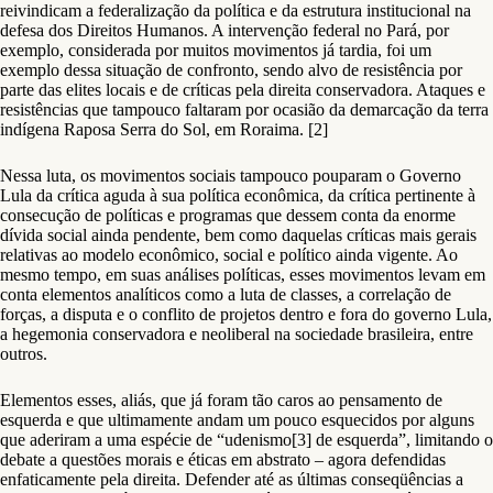
reivindicam a federalização da política e da estrutura institucional na
defesa dos Direitos Humanos. A intervenção federal no Pará, por
exemplo, considerada por muitos movimentos já tardia, foi um
exemplo dessa situação de confronto, sendo alvo de resistência por
parte das elites locais e de críticas pela direita conservadora. Ataques e
resistências que tampouco faltaram por ocasião da demarcação da terra
indígena Raposa Serra do Sol, em Roraima. [2]
Nessa luta, os movimentos sociais tampouco pouparam o Governo
Lula da crítica aguda à sua política econômica, da crítica pertinente à
consecução de políticas e programas que dessem conta da enorme
dívida social ainda pendente, bem como daquelas críticas mais gerais
relativas ao modelo econômico, social e político ainda vigente. Ao
mesmo tempo, em suas análises políticas, esses movimentos levam em
conta elementos analíticos como a luta de classes, a correlação de
forças, a disputa e o conflito de projetos dentro e fora do governo Lula,
a hegemonia conservadora e neoliberal na sociedade brasileira, entre
outros.
Elementos esses, aliás, que já foram tão caros ao pensamento de
esquerda e que ultimamente andam um pouco esquecidos por alguns
que aderiram a uma espécie de “udenismo[3] de esquerda”, limitando o
debate a questões morais e éticas em abstrato – agora defendidas
enfaticamente pela direita. Defender até as últimas conseqüências a