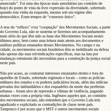
anunciado”. Foi uma das épocas mais autoritárias (ao contrário de
hoje) do ponto de vista da livre expressão da diversidade, sobretudo
quando esta vinha da esquerda, mesmo sob um regime dito
democrático. Eram tempos de “consenso único”.
A tese do “refluxo” e/ou “cooptação” dos Movimentos Sociais, a partir
do Governo Lula, não se sustenta se fizermos um acompanhamento
mais sério do que têm sido as lutas dos Movimentos Sociais nestes
últimos anos, bem como uma leitura mais atenta aos documentos e
análises políticas emanados desses Movimentos. No campo e na
cidade, os movimentos sociais brasileiros têm se mobilizado na defesa
não apenas das suas reivindicações específicas, mas na luta por
mudanças estruturais tão necessárias para a construção da justiça social
neste país.
Não por acaso, ao contrariar interesses enraizados dentro e fora do
aparelho de Estado, sobretudo regionais e locais – como as polícias
militares dos estados e os poderes judiciários locais, além das milícias
privadas dos latifundiários e dos esquadrões da morte das periferias
urbanas – foram alvo de repressão e vítimas de violência, pagando
muitas vezes com a própria vida. Ingênuos aqueles que, ao contrário
dos movimentos sociais, não entendem que o Governo Lula tem
agudizado e explicitado as contradições de classe neste país.
Tampouco é por acaso que o MST e outros movimentos sociais