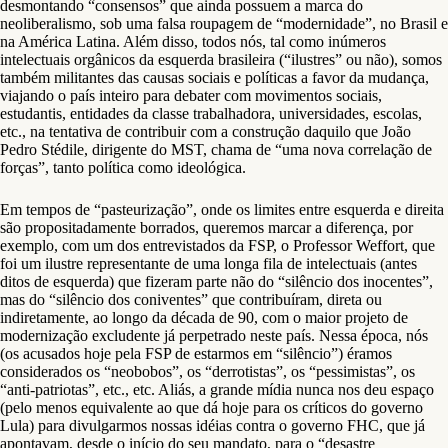
desmontando “consensos” que ainda possuem a marca do
neoliberalismo, sob uma falsa roupagem de “modernidade”, no Brasil e
na América Latina. Além disso, todos nós, tal como inúmeros
intelectuais orgânicos da esquerda brasileira (“ilustres” ou não), somos
também militantes das causas sociais e políticas a favor da mudança,
viajando o país inteiro para debater com movimentos sociais,
estudantis, entidades da classe trabalhadora, universidades, escolas,
etc., na tentativa de contribuir com a construção daquilo que João
Pedro Stédile, dirigente do MST, chama de “uma nova correlação de
forças”, tanto política como ideológica.
Em tempos de “pasteurização”, onde os limites entre esquerda e direita
são propositadamente borrados, queremos marcar a diferença, por
exemplo, com um dos entrevistados da FSP, o Professor Weffort, que
foi um ilustre representante de uma longa fila de intelectuais (antes
ditos de esquerda) que fizeram parte não do “silêncio dos inocentes”,
mas do “silêncio dos coniventes” que contribuíram, direta ou
indiretamente, ao longo da década de 90, com o maior projeto de
modernização excludente já perpetrado neste país. Nessa época, nós
(os acusados hoje pela FSP de estarmos em “silêncio”) éramos
considerados os “neobobos”, os “derrotistas”, os “pessimistas”, os
“anti-patriotas”, etc., etc. Aliás, a grande mídia nunca nos deu espaço
(pelo menos equivalente ao que dá hoje para os críticos do governo
Lula) para divulgarmos nossas idéias contra o governo FHC, que já
apontavam, desde o início do seu mandato, para o “desastre