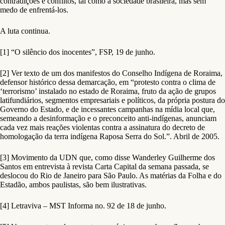
contradições e conflitos, tal como a sociedade brasileira, mas sem
medo de enfrentá-los.
A luta continua.
[1] “O silêncio dos inocentes”, FSP, 19 de junho.
[2] Ver texto de um dos manifestos do Conselho Indígena de Roraima,
defensor histórico dessa demarcação, em “protesto contra o clima de
‘terrorismo’ instalado no estado de Roraima, fruto da ação de grupos
latifundiários, segmentos empresariais e políticos, da própria postura do
Governo do Estado, e de incessantes campanhas na mídia local que,
semeando a desinformação e o preconceito anti-indígenas, anunciam
cada vez mais reações violentas contra a assinatura do decreto de
homologação da terra indígena Raposa Serra do Sol.”. Abril de 2005.
[3] Movimento da UDN que, como disse Wanderley Guilherme dos
Santos em entrevista à revista Carta Capital da semana passada, se
deslocou do Rio de Janeiro para São Paulo. As matérias da Folha e do
Estadão, ambos paulistas, são bem ilustrativas.
[4] Letraviva – MST Informa no. 92 de 18 de junho.