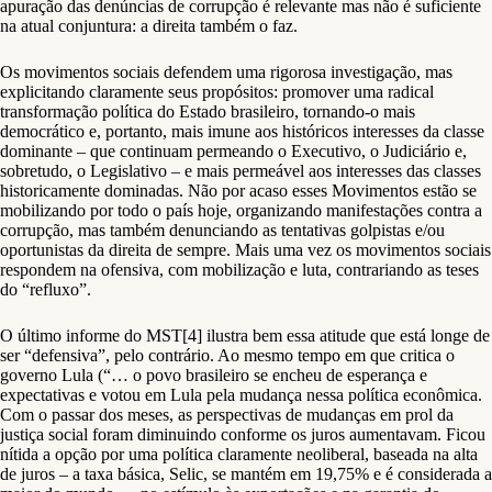
apuração das denúncias de corrupção é relevante mas não é suficiente
na atual conjuntura: a direita também o faz.
Os movimentos sociais defendem uma rigorosa investigação, mas
explicitando claramente seus propósitos: promover uma radical
transformação política do Estado brasileiro, tornando-o mais
democrático e, portanto, mais imune aos históricos interesses da classe
dominante – que continuam permeando o Executivo, o Judiciário e,
sobretudo, o Legislativo – e mais permeável aos interesses das classes
historicamente dominadas. Não por acaso esses Movimentos estão se
mobilizando por todo o país hoje, organizando manifestações contra a
corrupção, mas também denunciando as tentativas golpistas e/ou
oportunistas da direita de sempre. Mais uma vez os movimentos sociais
respondem na ofensiva, com mobilização e luta, contrariando as teses
do “refluxo”.
O último informe do MST[4] ilustra bem essa atitude que está longe de
ser “defensiva”, pelo contrário. Ao mesmo tempo em que critica o
governo Lula (“… o povo brasileiro se encheu de esperança e
expectativas e votou em Lula pela mudança nessa política econômica.
Com o passar dos meses, as perspectivas de mudanças em prol da
justiça social foram diminuindo conforme os juros aumentavam. Ficou
nítida a opção por uma política claramente neoliberal, baseada na alta
de juros – a taxa básica, Selic, se mantém em 19,75% e é considerada a