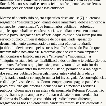
Social. Nas nossas análises temos feito uso freqüente das excelentes
informações elaboradas por essas entidades.
Mesmo não tendo sido objeto específico desta análise[7], queremos
resgatar da “pasteurização”, diante desse lamentável debate em torno à
corrupção “generalizada”, os funcionários públicos – sobretudo
aqueles que trabalham em áreas sociais, cotidianamente em contato
com o povo. Resgatar a resistência daqueles que ainda lutam por um
serviço público universal digno e de boa qualidade, apesar do
desmantelamento generalizado da máquina pública no Brasil,
justificado devidamente pelas sucessivas “reformas” do Estado que
tiveram início nos anos 90. Reformas que não eram para ampliar e
democratizar o Estado, mas para “enxugar” e “modernizar” a
“máquina estatal”: leia-se, flexibilização dos direitos e terceirização dos
contratos. Reformas que, inclusive, mantiveram o livre trânsito dos
interesses dominantes no interior do Estado, permitindo a rapinagem
dos recursos públicos (em escala nunca antes vista) derivada da
“privataria”, onde a corrupção nunca foi investigada. As conseqüências
estão hoje à vista de todos. Como sempre, quem “paga o pato” é o
povo brasileiro que precisa e demanda mais e melhores serviços
públicos. Quem sabe se na esteira da anunciada Reforma Política, não
aproveitamos para ampliar e enfrentar o debate de uma verdadeira
Reforma do Estado cujo conteúdo seja radicalmente diferente,
resgatando as boas e verdadeiras bandeiras reformistas da esquerda e