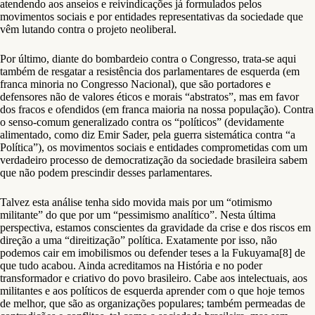
atendendo aos anseios e reivindicações já formulados pelos
movimentos sociais e por entidades representativas da sociedade que
vêm lutando contra o projeto neoliberal.
Por último, diante do bombardeio contra o Congresso, trata-se aqui
também de resgatar a resistência dos parlamentares de esquerda (em
franca minoria no Congresso Nacional), que são portadores e
defensores não de valores éticos e morais “abstratos”, mas em favor
dos fracos e ofendidos (em franca maioria na nossa população). Contra
o senso-comum generalizado contra os “políticos” (devidamente
alimentado, como diz Emir Sader, pela guerra sistemática contra “a
Política”), os movimentos sociais e entidades comprometidas com um
verdadeiro processo de democratização da sociedade brasileira sabem
que não podem prescindir desses parlamentares.
Talvez esta análise tenha sido movida mais por um “otimismo
militante” do que por um “pessimismo analítico”. Nesta última
perspectiva, estamos conscientes da gravidade da crise e dos riscos em
direção a uma “direitização” política. Exatamente por isso, não
podemos cair em imobilismos ou defender teses a la Fukuyama[8] de
que tudo acabou. Ainda acreditamos na História e no poder
transformador e criativo do povo brasileiro. Cabe aos intelectuais, aos
militantes e aos políticos de esquerda aprender com o que hoje temos
de melhor, que são as organizações populares; também permeadas de