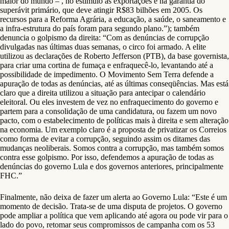
maior do mundo – , no estímulo às exportações e na garantia do
superávit primário, que deve atingir R$83 bilhões em 2005. Os
recursos para a Reforma Agrária, a educação, a saúde, o saneamento e
a infra-estrutura do país foram para segundo plano.”); também
denuncia o golpismo da direita: “Com as denúncias de corrupção
divulgadas nas últimas duas semanas, o circo foi armado. A elite
utilizou as declarações de Roberto Jefferson (PTB), da base governista,
para criar uma cortina de fumaça e enfraquecê-lo, levantando até a
possibilidade de impedimento. O Movimento Sem Terra defende a
apuração de todas as denúncias, até as últimas conseqüências. Mas está
claro que a direita utilizou a situação para antecipar o calendário
eleitoral. Ou eles investem de vez no enfraquecimento do governo e
partem para a consolidação de uma candidatura, ou fazem um novo
pacto, com o estabelecimento de políticas mais à direita e sem alteração
na economia. Um exemplo claro é a proposta de privatizar os Correios
como forma de evitar a corrupção, seguindo assim os ditames das
mudanças neoliberais. Somos contra a corrupção, mas também somos
contra esse golpismo. Por isso, defendemos a apuração de todas as
denúncias do governo Lula e dos governos anteriores, principalmente
FHC.”
Finalmente, não deixa de fazer um alerta ao Governo Lula: “Este é um
momento de decisão. Trata-se de uma disputa de projetos. O governo
pode ampliar a política que vem aplicando até agora ou pode vir para o
lado do povo, retomar seus compromissos de campanha com os 53